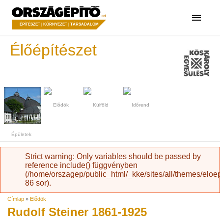
Ugrás a tartalomra
Országépítő
Menü
ÉPÍTÉSZET | KÖRNYEZET | TÁRSADALOM
Élőépítészet
Elődök
Külföld
Időrend
Épületek
Hibaüzenet
Strict warning
: Only variables should be passed by
reference
include()
függvényben
(
/home/orszagep/public_html/_kke/sites/all/themes/eloe
86
sor).
Jelenlegi hely
Címlap
»
Elődök
Rudolf Steiner 1861-1925